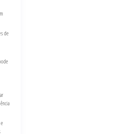
am
es de
 pode
ar
iência
 e
s