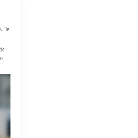
. Ele
 de
as