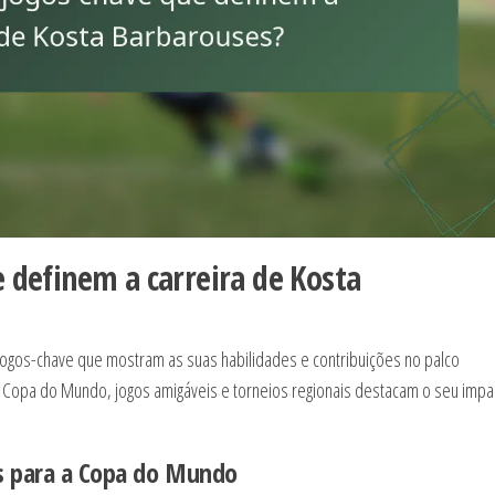
e definem a carreira de Kosta
jogos-chave que mostram as suas habilidades e contribuições no palco
 a Copa do Mundo, jogos amigáveis e torneios regionais destacam o seu impa
s para a Copa do Mundo