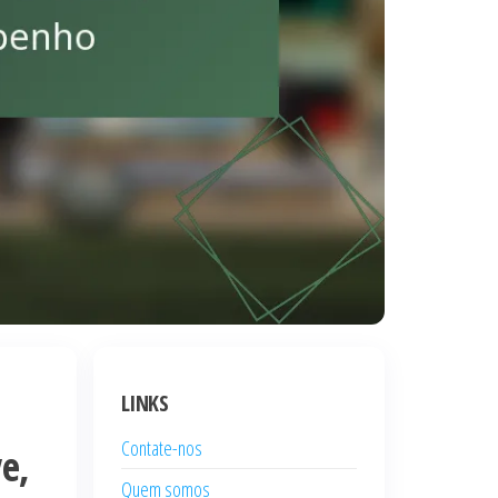
LINKS
Contate-nos
e,
Quem somos