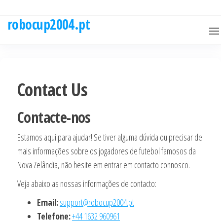
Skip
to
robocup2004.pt
the
content
Contact Us
Contacte-nos
Estamos aqui para ajudar! Se tiver alguma dúvida ou precisar de
mais informações sobre os jogadores de futebol famosos da
Nova Zelândia, não hesite em entrar em contacto connosco.
Veja abaixo as nossas informações de contacto:
Email:
support@robocup2004.pt
Telefone:
+44 1632 960961