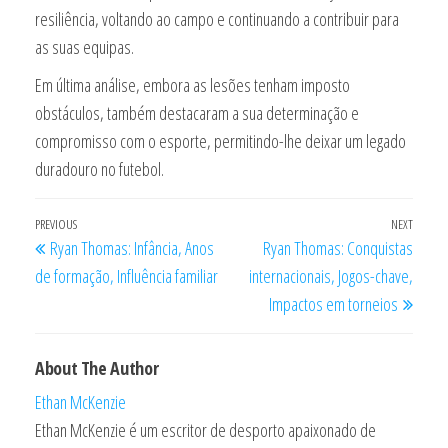
resiliência, voltando ao campo e continuando a contribuir para
as suas equipas.
Em última análise, embora as lesões tenham imposto
obstáculos, também destacaram a sua determinação e
compromisso com o esporte, permitindo-lhe deixar um legado
duradouro no futebol.
Post
Previous
PREVIOUS
NEXT
Next
Ryan Thomas: Infância, Anos
Ryan Thomas: Conquistas
navigation
Post
Post
de formação, Influência familiar
internacionais, Jogos-chave,
Impactos em torneios
About The Author
Ethan McKenzie
Ethan McKenzie é um escritor de desporto apaixonado de