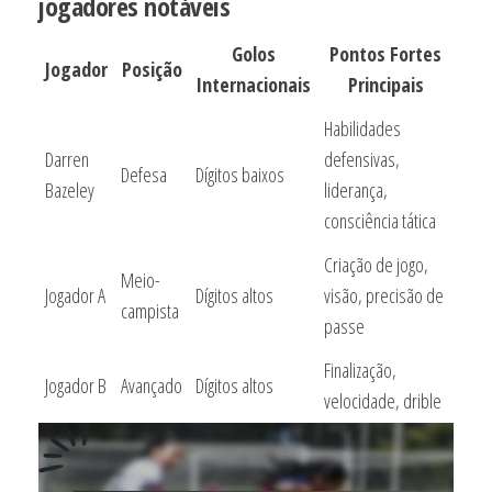
jogadores notáveis
Golos
Pontos Fortes
Jogador
Posição
Internacionais
Principais
Habilidades
Darren
defensivas,
Defesa
Dígitos baixos
Bazeley
liderança,
consciência tática
Criação de jogo,
Meio-
Jogador A
Dígitos altos
visão, precisão de
campista
passe
Finalização,
Jogador B
Avançado
Dígitos altos
velocidade, drible