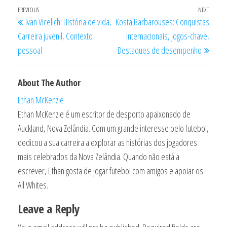
Post
Previous
PREVIOUS
NEXT
Next
Ivan Vicelich: História de vida,
Kosta Barbarouses: Conquistas
navigation
Post
Post
Carreira juvenil, Contexto
internacionais, Jogos-chave,
pessoal
Destaques de desempenho
About The Author
Ethan McKenzie
Ethan McKenzie é um escritor de desporto apaixonado de
Auckland, Nova Zelândia. Com um grande interesse pelo futebol,
dedicou a sua carreira a explorar as histórias dos jogadores
mais celebrados da Nova Zelândia. Quando não está a
escrever, Ethan gosta de jogar futebol com amigos e apoiar os
All Whites.
Leave a Reply