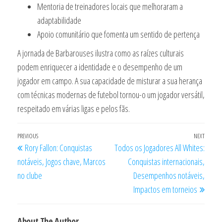
Mentoria de treinadores locais que melhoraram a
adaptabilidade
Apoio comunitário que fomenta um sentido de pertença
A jornada de Barbarouses ilustra como as raízes culturais
podem enriquecer a identidade e o desempenho de um
jogador em campo. A sua capacidade de misturar a sua herança
com técnicas modernas de futebol tornou-o um jogador versátil,
respeitado em várias ligas e pelos fãs.
Post
Previous
PREVIOUS
NEXT
Next
Rory Fallon: Conquistas
Todos os Jogadores All Whites:
navigation
Post
Post
notáveis, Jogos chave, Marcos
Conquistas internacionais,
no clube
Desempenhos notáveis,
Impactos em torneios
About The Author