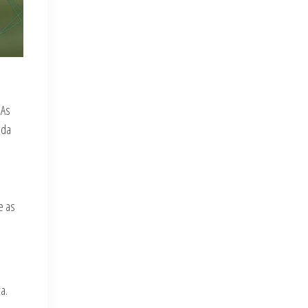
 As
 da
e as
a.