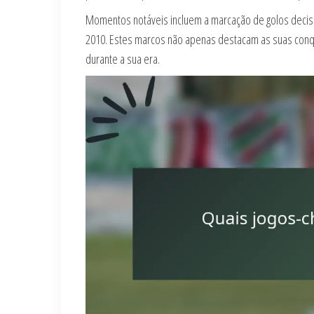
Momentos notáveis incluem a marcação de golos decisi
2010. Estes marcos não apenas destacam as suas conq
durante a sua era.