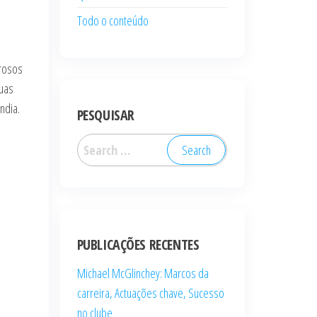
Todo o conteúdo
erosos
uas
ndia.
PESQUISAR
Search
for:
PUBLICAÇÕES RECENTES
Michael McGlinchey: Marcos da
carreira, Actuações chave, Sucesso
no clube