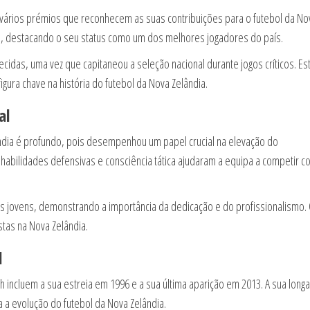
eu vários prémios que reconhecem as suas contribuições para o futebol da No
a, destacando o seu status como um dos melhores jogadores do país.
idas, uma vez que capitaneou a seleção nacional durante jogos críticos. Es
gura chave na história do futebol da Nova Zelândia.
al
ândia é profundo, pois desempenhou um papel crucial na elevação do
habilidades defensivas e consciência tática ajudaram a equipa a competir co
is jovens, demonstrando a importância da dedicação e do profissionalismo.
istas na Nova Zelândia.
l
ch incluem a sua estreia em 1996 e a sua última aparição em 2013. A sua longa
 a evolução do futebol da Nova Zelândia.