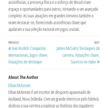
assistências; a presença física e o esforço de Wood criam
espaço e oportunidades para outros, tornando-o um avançado
completo. As suas atuações em grandes torneios também o
viram destacar-se, fornecendo assistências chave que
ajudaram a sua seleção nacional em jogos cruciais.
Post
Previous
PREVIOUS
NEXT
Next
Ivan Vicelich: Conquistas
James McGarry: Destaques da
navigation
Post
Post
internacionais, Jogos-chave,
carreira, Actuações chave,
Actuações de destaque
Sucesso no clube
About The Author
Ethan McKenzie
Ethan McKenzie é um escritor de desporto apaixonado de
Auckland, Nova Zelândia. Com um grande interesse pelo futebol,
dedicou a sua carreira a explorar as histórias dos jogadores