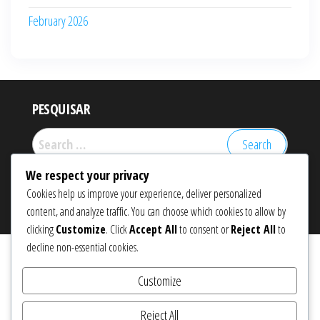
February 2026
PESQUISAR
Search
for:
We respect your privacy
Cookies help us improve your experience, deliver personalized
Proudly powered by
WordPress
|
Theme:
Popularis eCommerce
content, and analyze traffic. You can choose which cookies to allow by
clicking
Customize
. Click
Accept All
to consent or
Reject All
to
decline non-essential cookies.
Customize
Reject All