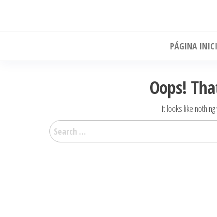
Skip
to
the
PÁGINA INIC
content
Oops! Tha
It looks like nothin