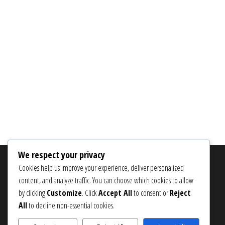
We respect your privacy
PESQUISAR
Cookies help us improve your experience, deliver personalized
content, and analyze traffic. You can choose which cookies to allow
Search
by clicking
Customize
. Click
Accept All
to consent or
Reject
for:
All
to decline non-essential cookies.